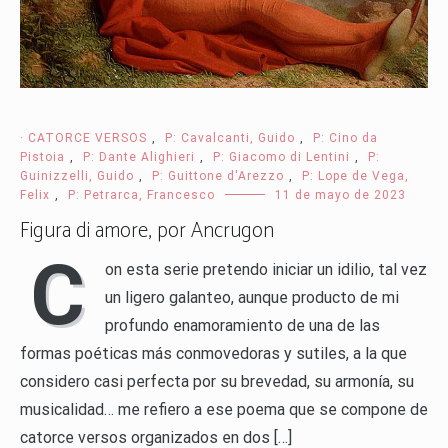
· CATORCE VERSOS
,
P: Cavalcanti, Guido
,
P: Cino da
Pistoia
,
P: Dante Alighieri
,
P: Giacomo di Lentini
,
P:
Guinizzelli, Guido
,
P: Guittone d'Arezzo
,
P: Lope de Vega,
Felix
,
P: Petrarca, Francesco
11 de mayo de 2023
Figura di amore, por Ancrugon
C
on esta serie pretendo iniciar un idilio, tal vez
un ligero galanteo, aunque producto de mi
profundo enamoramiento de una de las
formas poéticas más conmovedoras y sutiles, a la que
considero casi perfecta por su brevedad, su armonía, su
musicalidad… me refiero a ese poema que se compone de
catorce versos organizados en dos […]