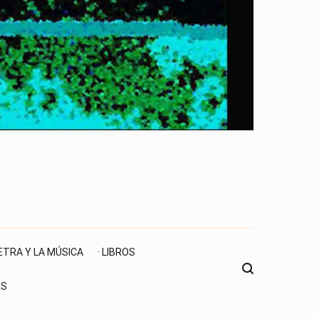
LETRA Y LA MÚSICA
· LIBROS
ES