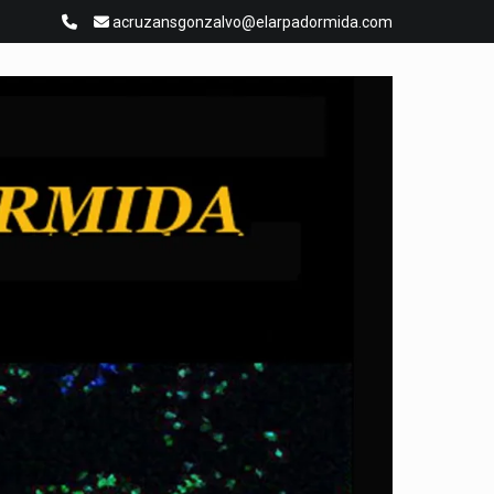
acruzansgonzalvo@elarpadormida.com