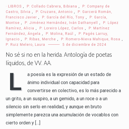
· LIBROS
,
P: Collado Cabrera, Bibiana
,
P: Company de
Castro, Silvia
,
P: Cruzans, Antonio
,
P: Garcerá Román,
Francisco Javier
,
P: García del Río, Tony
,
P: García,
Montse
,
P: Jiménez Hernández, Iván Dathanyell
,
P: López
Ramírez, Alicia
,
P: Loreiro López, Carlos
,
P: Martínez
Fernández, Ángela
,
P: Molina, Raúl
,
P: Pagés Larruy,
Ignacio
,
P: Ribas, Merche
,
P: Romero-Nieva Mahique, Rosa
,
P: Ruiz Melero, Laura
5 de diciembre de 2024
No sé si no en la herida. Antología de poetas
líquidos, de VV. AA.
L
a poesía es la expresión de un estado de
ánimo individual con capacidad para
convertirse en colectivo, es lo más parecido a
un grito, a un suspiro, a un gemido, a un roce o a un
silencio sin serlo en realidad, y aunque en bruto
simplemente parezca una acumulación de vocablos con
cierto orden y […]