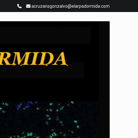
acruzansgonzalvo@elarpadormida.com