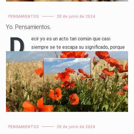
· PENSAMIENTOS
28 de junio de 2024
Yo. Pensamientos.
D
ecir yo es un acto tan común que casi
siempre se te escapa su significado, porque
decir yo implica un compromiso del que, sin
darte cuenta, tú mismo eres el aval y el ejecutor, es una
reafirmación de la única identidad que posees hasta tu
muerte y el estandarte de tu palabra, de tu universo […]
LEER MÁS
· PENSAMIENTOS
28 de junio de 2024