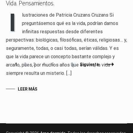
Vida. Pensamientos.
I
lustraciones de Patricia Cruzans Cruzans Si
preguntásemos qué es la vida, podrían darnos
infinitas respuestas desde diferentes
perspectivas: biológicas, filosóficas, éticas, religiosas… y,
seguramente, todas, o casi todas, serían válidas. Y es
que la vida parece un concepto bastante complejo y
Navegación
Página
Página
Página
Página
Página
Página
1
2
3
4
5
…
8
Siguiente
arcano, pues, por muchos años que se viva, la vida
de
siempre resulta un misterio. […]
entradas
LEER MÁS