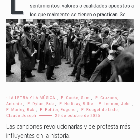
L
sentimientos, valores o cualidades opuestos a
los que realmente se tienen o practican. Se
manifiesta como una disonancia entre lo que decimos y lo
que hacemos, y ha sido objeto de reflexión en la
literatura, la filosofía y la cultura popular a lo largo de la
[…]
LEER MÁS
· LA LETRA Y LA MÚSICA
,
P: Cooke, Sam
,
P: Cruzans,
Antonio
,
P: Dylan, Bob
,
P: Holliday, Billie
,
P: Lennon, John
,
P: Marley, Bob
,
P: Pottier, Eugene
,
P: Rouget de Lisle,
Claude Joseph
29 de octubre de 2025
Las canciones revolucionarias y de protesta más
influyentes en la historia.