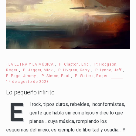
· LA LETRA Y LA MÚSICA
,
P: Clapton, Eric
,
P: Hodgson,
Roger
,
P: Jagger, Mick
,
P: Livgren, Kerry
,
P: Lynne, Jeff
,
P: Page, Jimmy
,
P: Simon, Paul
,
P: Waters, Roger
14 de agosto de 2023
Lo pequeño infinito
E
l rock, tipos duros, rebeldes, inconformistas,
gente que habla sin complejos y dice lo que
piensa… cuya música, rompiendo los
esquemas del inicio, es ejemplo de libertad y osadía… Y