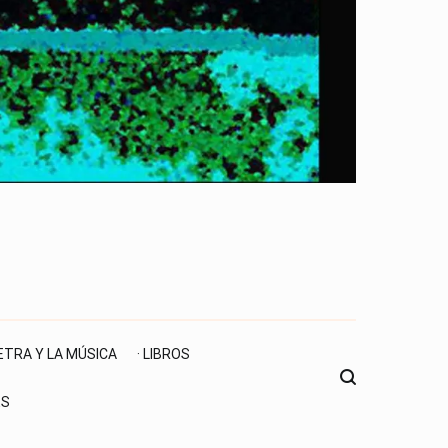
LETRA Y LA MÚSICA
· LIBROS
ES