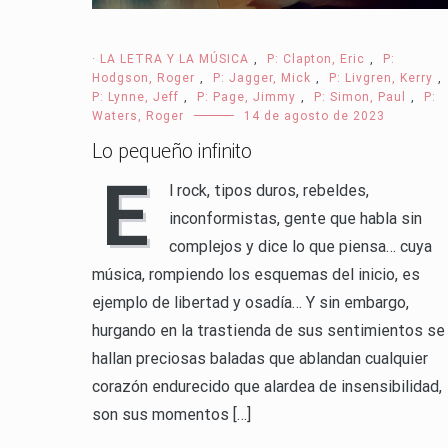
· LA LETRA Y LA MÚSICA
,
P: Clapton, Eric
,
P:
Hodgson, Roger
,
P: Jagger, Mick
,
P: Livgren, Kerry
,
P: Lynne, Jeff
,
P: Page, Jimmy
,
P: Simon, Paul
,
P:
Waters, Roger
14 de agosto de 2023
Lo pequeño infinito
E
l rock, tipos duros, rebeldes,
inconformistas, gente que habla sin
complejos y dice lo que piensa… cuya
música, rompiendo los esquemas del inicio, es
ejemplo de libertad y osadía… Y sin embargo,
hurgando en la trastienda de sus sentimientos se
hallan preciosas baladas que ablandan cualquier
corazón endurecido que alardea de insensibilidad,
son sus momentos […]