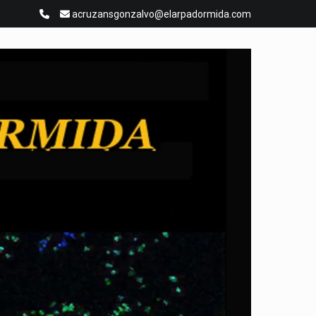
acruzansgonzalvo@elarpadormida.com