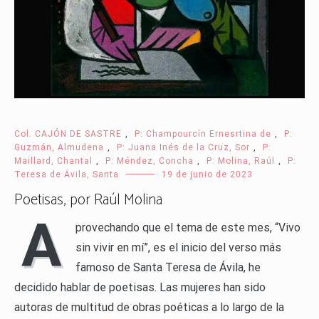
Col. CAJÓN DE SASTRE
,
P: Champourcín Ernesrtina de
,
P:
Guzmán, Almudena
,
P: Juana Inés de la Cruz, Sor
,
P:
Maillard, Chantal
,
P: Méndez, Concha
,
P: Molina, Raúl
,
P:
Teresa de Ávila, Santa
19 de junio de 2023
Poetisas, por Raúl Molina
A
provechando que el tema de este mes, “Vivo
sin vivir en mí”, es el inicio del verso más
famoso de Santa Teresa de Ávila, he
decidido hablar de poetisas. Las mujeres han sido
autoras de multitud de obras poéticas a lo largo de la