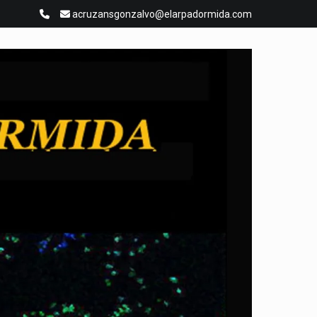
acruzansgonzalvo@elarpadormida.com