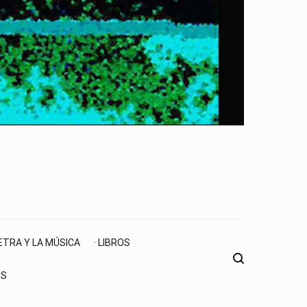
LETRA Y LA MÚSICA
· LIBROS
ES