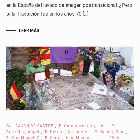
en la España del lavado de imagen postransicional. ¿Pero
si la Transición fue en los años 70 […]
LEER MÁS
Col. CAJÓN DE SASTRE
,
P: García Montero, Luis
,
P:
González, Ángel
,
P: Herrera, Antonio M.
,
P: Molina, Raúl
,
P: Ors, Miguel d'
,
P: Serrat, Joan Manuel
29 de