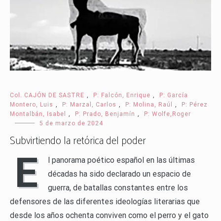
Col. CAJÓN DE SASTRE
,
P: Falcón, Enrique
,
P: García
Montero, Luis
,
P: Marzal, Carlos
,
P: Molina, Raúl
,
P: Pérez
Montalbán, Isabel
,
P: Prado, Benjamín
,
P: Wolfe,Roger
5 de marzo de 2024
Subvirtiendo la retórica del poder
E
l panorama poético español en las últimas
décadas ha sido declarado un espacio de
guerra, de batallas constantes entre los
defensores de las diferentes ideologías literarias que
desde los años ochenta conviven como el perro y el gato