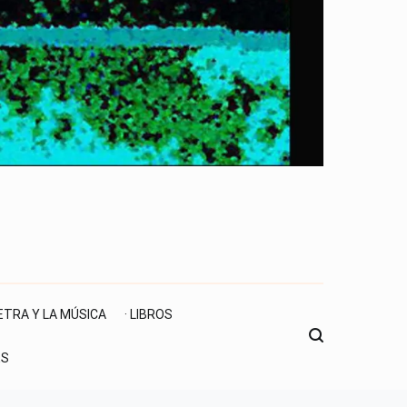
LETRA Y LA MÚSICA
· LIBROS
ES