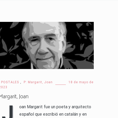
· POSTALES
,
P: Margarit, Joan
18 de mayo de
2023
Margarit, Joan
J
oan Margarit fue un poeta y arquitecto
español que escribió en catalán y en