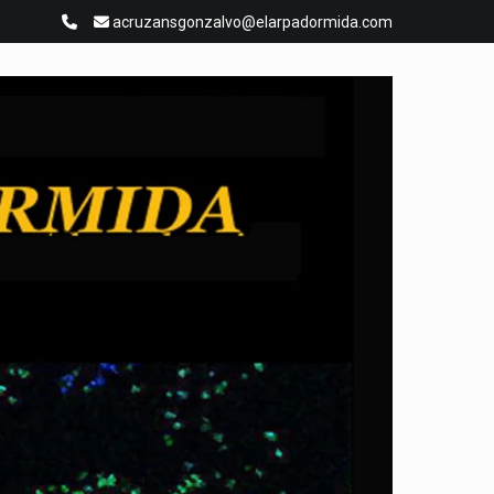
acruzansgonzalvo@elarpadormida.com