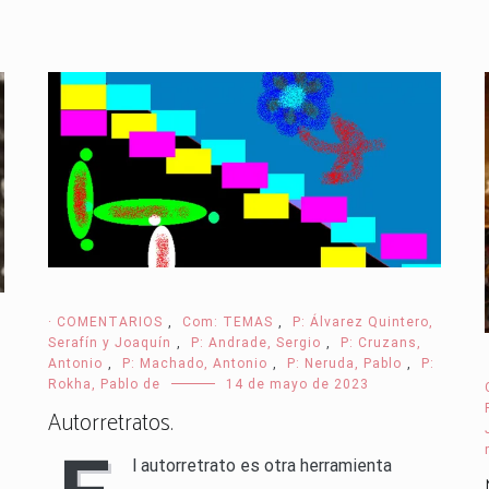
· COMENTARIOS
,
Com: TEMAS
,
P: Álvarez Quintero,
Serafín y Joaquín
,
P: Andrade, Sergio
,
P: Cruzans,
Antonio
,
P: Machado, Antonio
,
P: Neruda, Pablo
,
P:
Rokha, Pablo de
14 de mayo de 2023
Autorretratos.
l autorretrato es otra herramienta