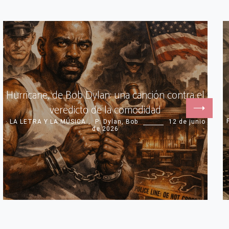
Hurricane, de Bob Dylan: una canción contra el
veredicto de la comodidad
· LA LETRA Y LA MÚSICA
,
P: Dylan, Bob
12 de junio
de 2026