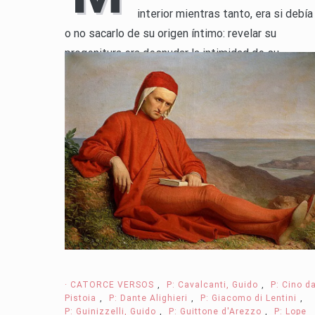
interior mientras tanto, era si debía
o no sacarlo de su origen íntimo: revelar su
progenitura era desnudar la intimidad de su
nacimiento. Y no me parecía que tal acción fuera
leal a los arrebatos de amor y furia, al clima […]
LEER MÁS
· CATORCE VERSOS
,
P: Cavalcanti, Guido
,
P: Cino d
Pistoia
,
P: Dante Alighieri
,
P: Giacomo di Lentini
,
P: Guinizzelli, Guido
,
P: Guittone d'Arezzo
,
P: Lope