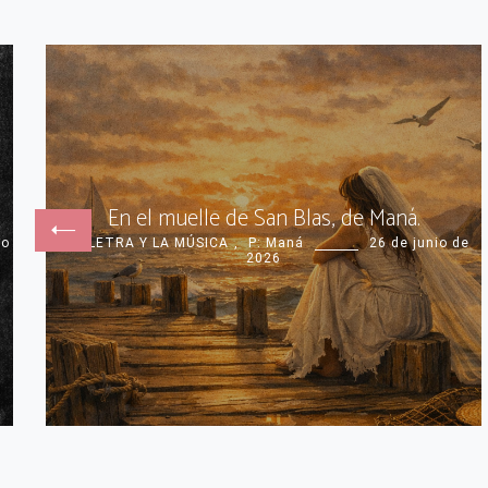
En el muelle de San Blas, de Maná.
io
· LA LETRA Y LA MÚSICA
,
P: Maná
26 de junio de
2026