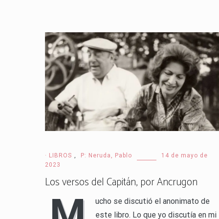
· LIBROS
,
P: Neruda, Pablo
14 de mayo de
2023
Los versos del Capitán, por Ancrugon
M
ucho se discutió el anonimato de
este libro. Lo que yo discutía en mi