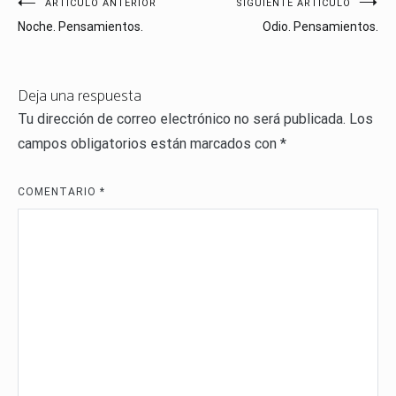
Navegación
ARTÍCULO ANTERIOR
SIGUIENTE ARTÍCULO
Noche. Pensamientos.
Odio. Pensamientos.
de
entradas
Deja una respuesta
Tu dirección de correo electrónico no será publicada.
Los
campos obligatorios están marcados con
*
COMENTARIO
*