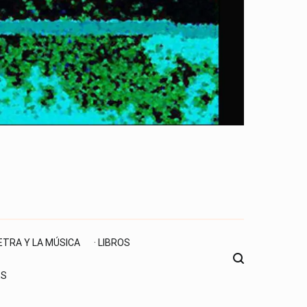
LETRA Y LA MÚSICA
· LIBROS
ES