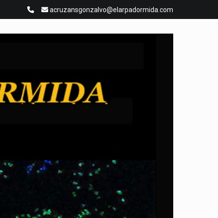
acruzansgonzalvo@elarpadormida.com