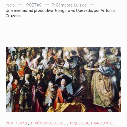
Inicio
· POETAS
P: Gómgora, Luis de
Una enemistad productiva: Góngora vs Quevedo, por Antonio
Cruzans.
COM: TEMAS
,
P: GÓMGORA, LUIS DE
,
P: QUEVEDO, FRANCISCO DE