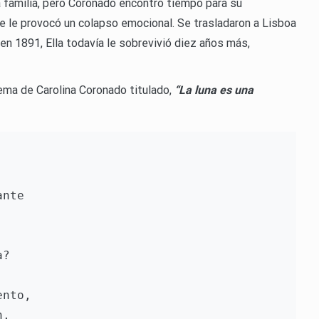
la familia, pero Coronado encontró tiempo para su
que le provocó un colapso emocional. Se trasladaron a Lisboa
en 1891, Ella todavía le sobrevivió diez años más,
ma de Carolina Coronado titulado,
“La luna es una
nte

?

nto,

,
