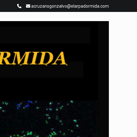
acruzansgonzalvo@elarpadormida.com