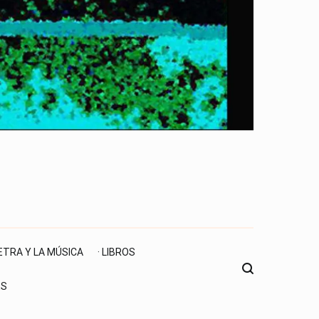
LETRA Y LA MÚSICA
· LIBROS
ES