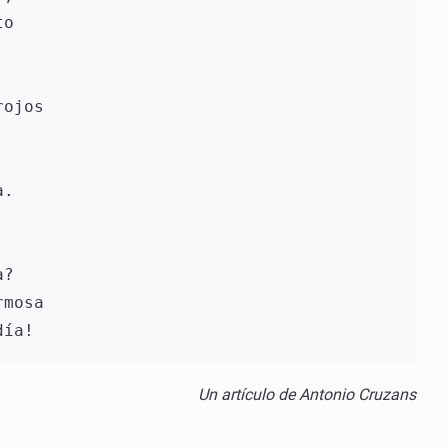
o

ojos



.

?

mosa

Un artículo de Antonio Cruzans