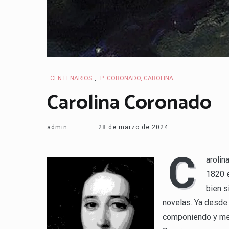
· CENTENARIOS
,
P: CORONADO, CAROLINA
Carolina Coronado
admin
28 de marzo de 2024
C
arolin
1820 e
bien s
novelas. Ya desde 
componiendo y mem