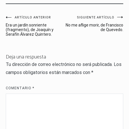
Navegación
ARTÍCULO ANTERIOR
SIGUIENTE ARTÍCULO
Era un jardín sonriente
No me aflige morir, de Francisco
de
(fragmento), de Joaquín y
de Quevedo.
Serafín Álvarez Quintero.
entradas
Deja una respuesta
Tu dirección de correo electrónico no será publicada.
Los
campos obligatorios están marcados con
*
COMENTARIO
*