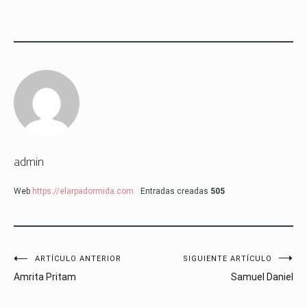
admin
Web
https://elarpadormida.com
Entradas creadas
505
Navegación
ARTÍCULO ANTERIOR
SIGUIENTE ARTÍCULO
Amrita Pritam
Samuel Daniel
de