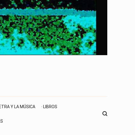
LETRA Y LA MÚSICA
· LIBROS
ES