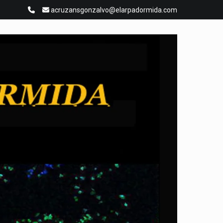
acruzansgonzalvo@elarpadormida.com