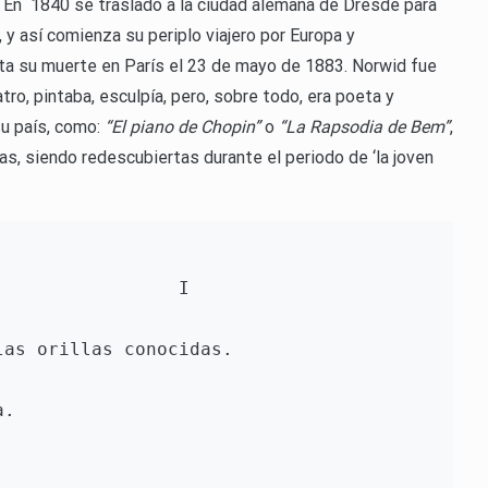
s. En 1840 se trasladó a la ciudad alemana de Dresde para
, y así comienza su periplo viajero por Europa y
ta su muerte en París el 23 de mayo de 1883. Norwid fue
ro, pintaba, esculpía, pero, sobre todo, era poeta y
u país, como:
“El piano de Chopin”
o
“La Rapsodia de Bem”
,
s, siendo redescubiertas durante el periodo de ‘la joven
                                                  I
las orillas conocidas.
a.