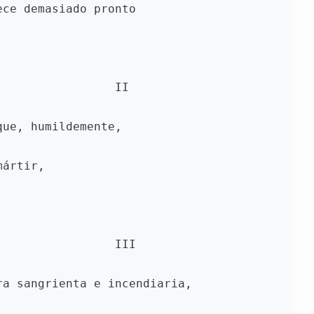
ece demasiado pronto
                                                  II
que, humildemente,
mártir,
                                                  III
ra sangrienta e incendiaria,