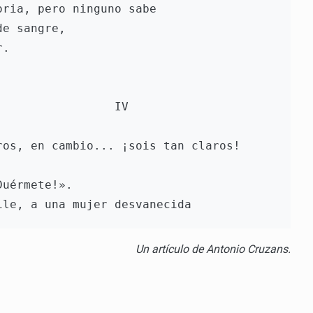
oria, pero ninguno sabe
de sangre,
r.
                                                  IV
ros, en cambio... ¡sois tan claros!
Duérmete!».
ile, a una mujer desvanecida
Un artículo de Antonio Cruzans.