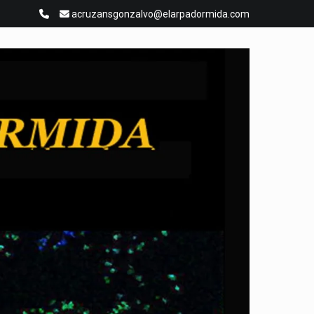
acruzansgonzalvo@elarpadormida.com