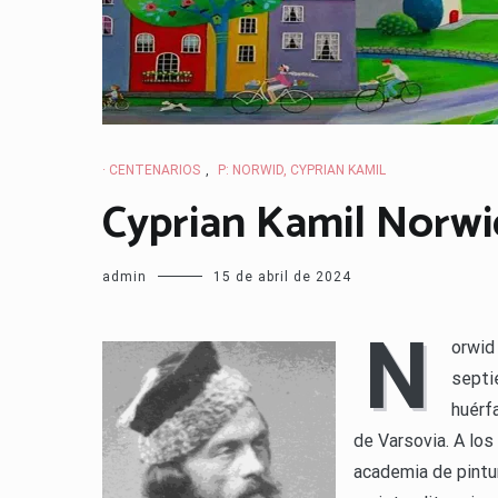
· CENTENARIOS
,
P: NORWID, CYPRIAN KAMIL
Cyprian Kamil Norwi
admin
15 de abril de 2024
N
orwid
septi
huérf
de Varsovia. A los
academia de pintur