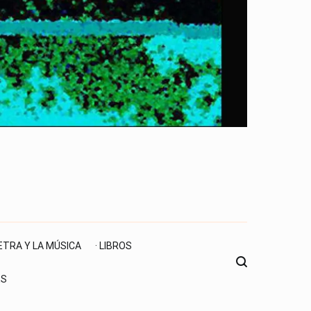
LETRA Y LA MÚSICA
· LIBROS
ES