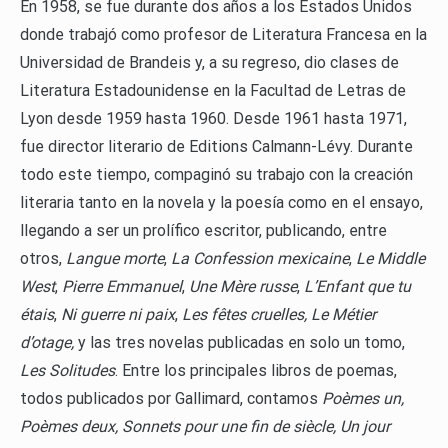
En 1958, se fue durante dos años a los Estados Unidos
donde trabajó como profesor de Literatura Francesa en la
Universidad de Brandeis y, a su regreso, dio clases de
Literatura Estadounidense en la Facultad de Letras de
Lyon desde 1959 hasta 1960. Desde 1961 hasta 1971,
fue director literario de Editions Calmann-Lévy. Durante
todo este tiempo, compaginó su trabajo con la creación
literaria tanto en la novela y la poesía como en el ensayo,
llegando a ser un prolífico escritor, publicando, entre
otros,
Langue morte
,
La Confession mexicaine
,
Le Middle
West
,
Pierre Emmanuel
,
Une Mère russe
,
L’Enfant que tu
étais
,
Ni guerre ni paix
,
Les fêtes cruelles, Le Métier
d’otage,
y las tres novelas publicadas en solo un tomo,
Les Solitudes
. Entre los principales libros de poemas,
todos publicados por Gallimard, contamos
Poèmes un,
Poèmes deux, Sonnets pour une fin de siècle, Un jour