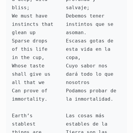
bliss;

salvaje;

We must have 
Debemos tener 
instincts that 
instintos que se 
glean up

asoman.

Sparse drops 
Escasas gotas de 
of this life 
esta vida en la 
in the cup,

copa,

Whose taste 
Cuyo sabor nos 
shall give us 
dará todo lo que 
all that we

nosotros

Can prove of 
Podamos probar de 
immortality.

la inmortalidad.

Earth’s 
Las cosas más 
stablest 
estables de la 
things are 
Tierra son las 