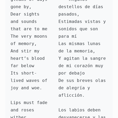
gone by,

destellos de días 
Dear sights 
pasados,

and sounds 
Estimadas vistas y 
that are to me

sonidos que son 
The very moons 
para mí

of memory,

Las mismas lunas 
And stir my 
de la memoria,

heart’s blood 
Y agitan la sangre 
far below

de mi corazón muy 
Its short-
por debajo

lived waves of 
De sus breves olas 
joy and woe.

de alegría y 
aflicción.

Lips must fade 
and roses 
Los labios deben 
wither,

desvanecerse y las 