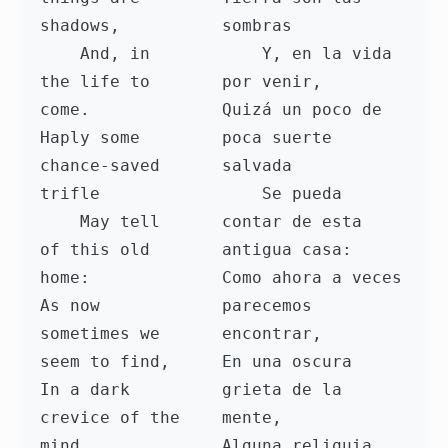
shadows,

sombras

    And, in 
    Y, en la vida 
the life to 
por venir,

come.

Quizá un poco de 
Haply some 
poca suerte 
chance-saved 
salvada

trifle

    Se pueda 
    May tell 
contar de esta 
of this old 
antigua casa:

home:

Como ahora a veces 
As now 
parecemos 
sometimes we 
encontrar,

seem to find,

En una oscura 
In a dark 
grieta de la 
crevice of the 
mente,

mind,

Alguna reliquia, 