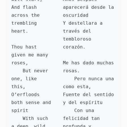
And flash 
aparecerá desde la 
across the 
oscuridad

trembling 
Y destellara a 
heart.

través del 
tembloroso 
Thou hast 
corazón.

given me many 
roses,

Me has dado muchas 
    But never 
rosas.

one, like 
    Pero nunca una 
this,

como esta,

O’erfloods 
Fuente del sentido 
both sense and 
y del espíritu

spirit

    Con una 
    With such 
felicidad tan 
a deep, wild 
profunda y 