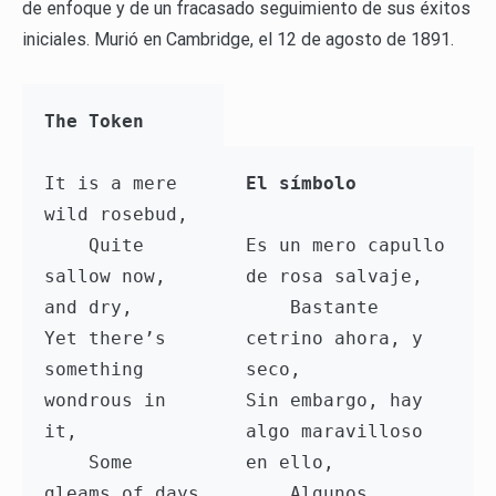
de enfoque y de un fracasado seguimiento de sus éxitos
iniciales. Murió en Cambridge, el 12 de agosto de 1891.
The Token
It is a mere 
El símbolo
wild rosebud,

    Quite 
Es un mero capullo 
sallow now, 
de rosa salvaje,

and dry,

    Bastante 
Yet there’s 
cetrino ahora, y 
something 
seco,

wondrous in 
Sin embargo, hay 
it,

algo maravilloso 
    Some 
en ello,

gleams of days 
    Algunos 